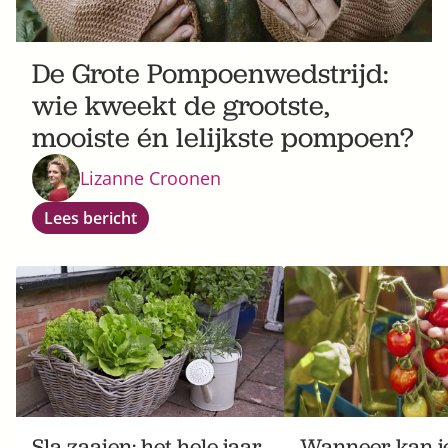
De Grote Pompoenwedstrijd:
wie kweekt de grootste,
mooiste én lelijkste pompoen?
Lizanne Croonen
Lees bericht
Sla zaaien: het hele jaar
Wanneer kan je