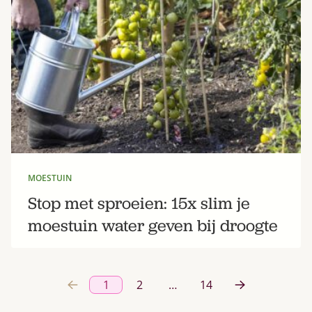
MOESTUIN
Stop met sproeien: 15x slim je
moestuin water geven bij droogte
1
2
…
14