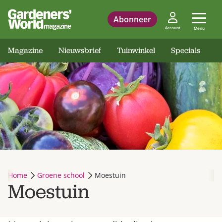
Abonneer
Account
Menu
Magazine
Nieuwsbrief
Tuinwinkel
Specials
Home
Groene school
Moestuin
Moestuin