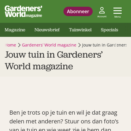
Abonneer
Account
Menu
Magazine
Nieuwsbrief
Tuinwinkel
Specials
Home
Gardeners’ World magazine
Jouw tuin in Gardeners’
Jouw tuin in Gardeners’
World magazine
Ben je trots op je tuin en wil je dat graag
delen met anderen? Stuur ons dan foto’s
van je tuin en wie weet zie je hem dan