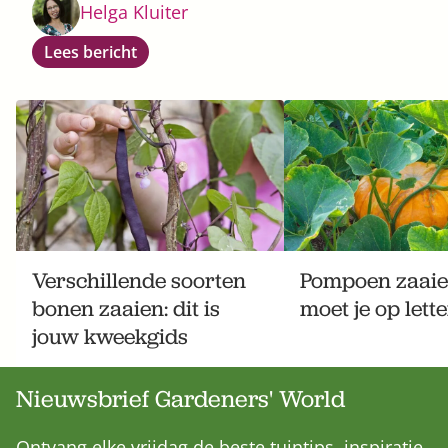
Helga Kluiter
Lees bericht
Verschillende soorten
Pompoen zaaien
bonen zaaien: dit is
moet je op lette
jouw kweekgids
Nieuwsbrief Gardeners' World
Ontvang elke vrijdag de beste tuintips, inspiratie