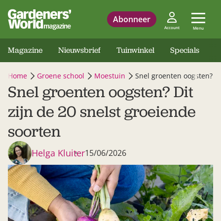
Abonneer
Account
Menu
Magazine
Nieuwsbrief
Tuinwinkel
Specials
Home
Groene school
Moestuin
Snel groenten oogsten? Di
Snel groenten oogsten? Dit
zijn de 20 snelst groeiende
soorten
Helga Kluiter
15/06/2026