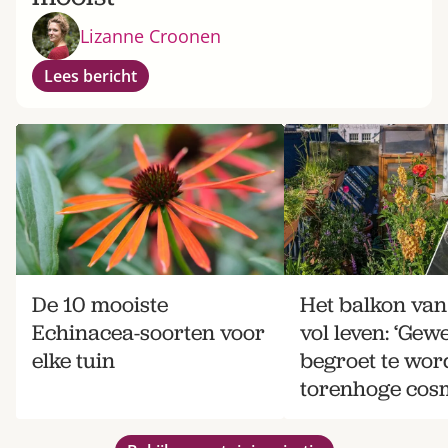
Lizanne Croonen
Lees bericht
De 10 mooiste
Het balkon van
Echinacea-soorten voor
vol leven: ‘Gew
elke tuin
begroet te wor
torenhoge cosm