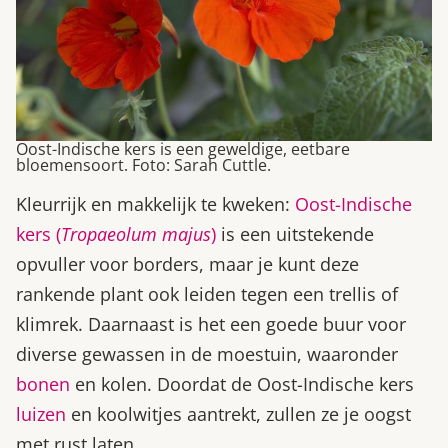
Oost-Indische kers is een geweldige, eetbare
bloemensoort. Foto: Sarah Cuttle.
Kleurrijk en makkelijk te kweken:
Oost-Indische
kers (
Tropaeolum majus
)
is een uitstekende
opvuller voor borders, maar je kunt deze
rankende plant ook leiden tegen een trellis of
klimrek. Daarnaast is het een goede buur voor
diverse gewassen in de moestuin, waaronder
bonen
en kolen. Doordat de Oost-Indische kers
luizen
en koolwitjes aantrekt, zullen ze je oogst
met rust laten.