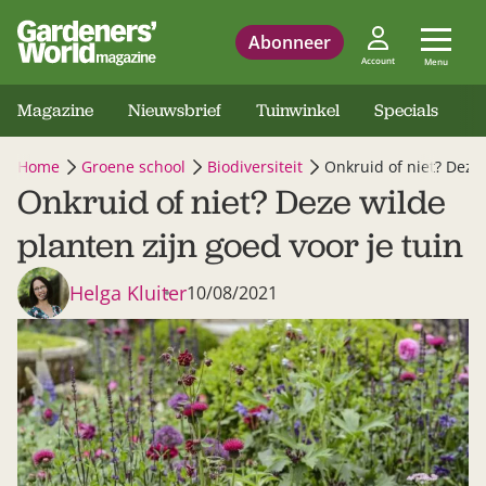
Abonneer
Account
Menu
Magazine
Nieuwsbrief
Tuinwinkel
Specials
Home
Groene school
Biodiversiteit
Onkruid of niet? Deze 
Onkruid of niet? Deze wilde
planten zijn goed voor je tuin
Helga Kluiter
10/08/2021