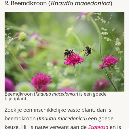
2. Beemdkroon (
Knautia macedonica
)
Beemdkroon (
Knautia macedonica
) is een goede
bijenplant.
Zoek je een inschikkelijke vaste plant, dan is
beemdkroon (
Knautia macedonica
) een goede
keuze. Hij is nauw verwant aan de
Scabiosa
en is