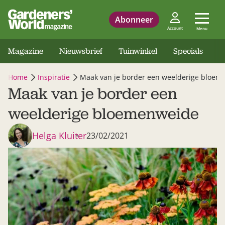
Abonneer
Account
Menu
Magazine
Nieuwsbrief
Tuinwinkel
Specials
Home
Inspiratie
Maak van je border een weelderige bloem
Maak van je border een
weelderige bloemenweide
Helga Kluiter
23/02/2021