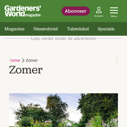
Abonneer
Account
Menu
Magazine
Nieuwsbrief
Tuinwinkel
Specials
Lees verder onder de advertentie
Home
Zomer
Zomer