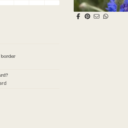
n border
ard?
ard