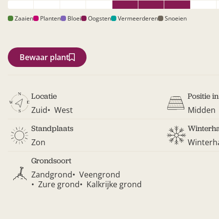
Zaaien
Planten
Bloei
Oogsten
Vermeerderen
Snoeien
Bewaar plant
Locatie
Positie i
Zuid
West
Midden
Standplaats
Winterh
Zon
Winterh
Grondsoort
Zandgrond
Veengrond
Zure grond
Kalkrijke grond