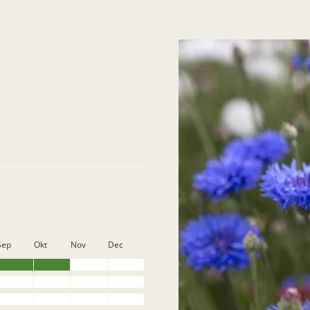
Sep
Okt
Nov
Dec