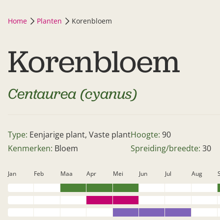
Home
Planten
Korenbloem
Korenbloem
Centaurea (cyanus)
Type:
Eenjarige plant, Vaste plant
Hoogte:
90
Kenmerken:
Bloem
Spreiding/breedte:
30
Jan
Feb
Maa
Apr
Mei
Jun
Jul
Aug