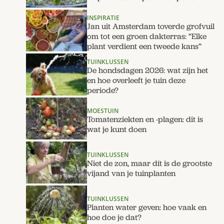
INSPIRATIE
Jan uit Amsterdam toverde grofvuil
om tot een groen dakterras: “Elke
plant verdient een tweede kans”
TUINKLUSSEN
De hondsdagen 2026: wat zijn het
en hoe overleeft je tuin deze
periode?
MOESTUIN
Tomatenziekten en -plagen: dit is
wat je kunt doen
TUINKLUSSEN
Niet de zon, maar dít is de grootste
vijand van je tuinplanten
TUINKLUSSEN
Planten water geven: hoe vaak en
hoe doe je dat?