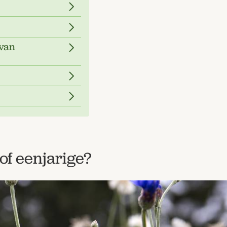
van
of eenjarige?