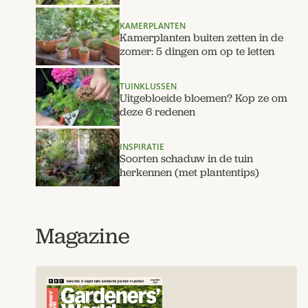
KAMERPLANTEN
Kamerplanten buiten zetten in de
zomer: 5 dingen om op te letten
TUINKLUSSEN
Uitgebloeide bloemen? Kop ze om
deze 6 redenen
INSPIRATIE
Soorten schaduw in de tuin
herkennen (met plantentips)
Magazine