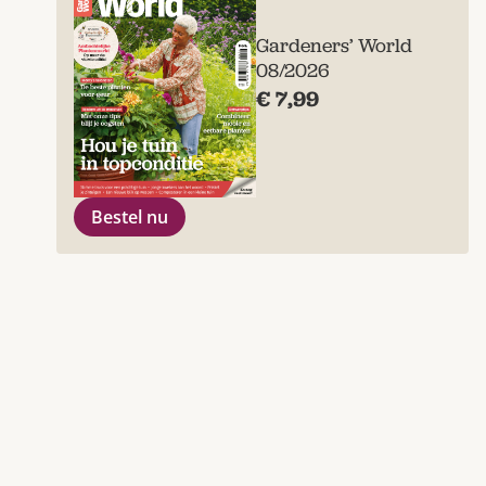
Gardeners’ World
08/2026
€ 7,99
Bestel nu