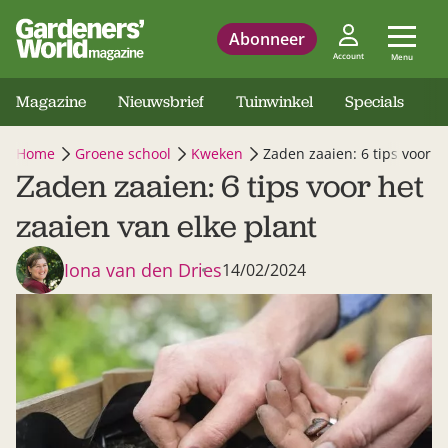
Abonneer
Account
Menu
Magazine
Nieuwsbrief
Tuinwinkel
Specials
Home
Groene school
Kweken
Zaden zaaien: 6 tips voor h
Zaden zaaien: 6 tips voor het
zaaien van elke plant
Iona van den Dries
14/02/2024