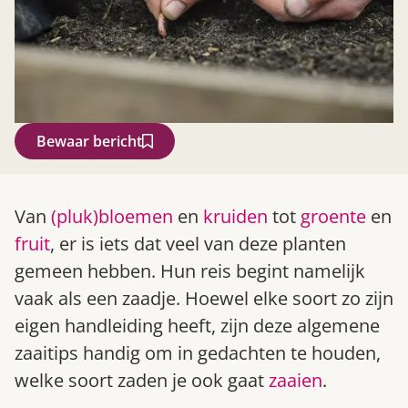
Bewaar bericht
Zoek
Van
(pluk)bloemen
en
kruiden
tot
groente
en
fruit
, er is iets dat veel van deze planten
gemeen hebben. Hun reis begint namelijk
vaak als een zaadje. Hoewel elke soort zo zijn
eigen handleiding heeft, zijn deze algemene
zaaitips handig om in gedachten te houden,
welke soort zaden je ook gaat
zaaien
.
Gardeners’ World 08/2026