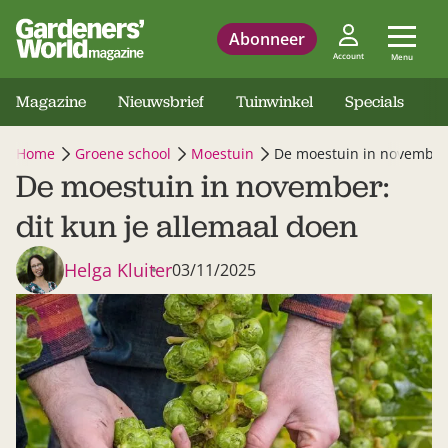
Abonneer
Account
Menu
Magazine
Nieuwsbrief
Tuinwinkel
Specials
Home
Groene school
Moestuin
De moestuin in november:
De moestuin in november:
dit kun je allemaal doen
Helga Kluiter
03/11/2025