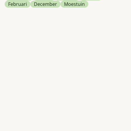
Februari
December
Moestuin