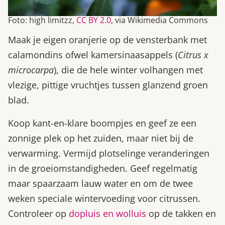
Foto: high limitzz,
CC BY 2.0
, via Wikimedia Commons
Maak je eigen oranjerie op de vensterbank met
calamondins ofwel kamersinaasappels (
Citrus x
microcarpa
), die de hele winter vol­hangen met
vlezige, pittige vruchtjes tussen glanzend groen
blad.
Koop kant-en-klare boompjes en geef ze een
zonnige plek op het zuiden, maar niet bij de
verwarming. Vermijd plotselinge veranderingen
in de groei­­omstan­digheden. Geef regelmatig
maar spaarzaam lauw water en om de twee
weken speciale wintervoeding voor ­citrussen.
Controleer op
dopluis en wolluis
op de takken en