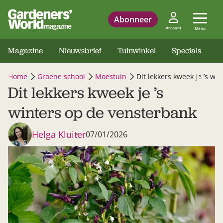
Abonneer
Account
Menu
Magazine
Nieuwsbrief
Tuinwinkel
Specials
Home
Groene school
Moestuin
Dit lekkers kweek je ’s wi
Dit lekkers kweek je ’s
winters op de vensterbank
Helga Kluiter
07/01/2026