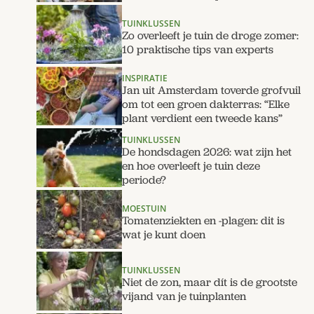
TUINKLUSSEN
Zo overleeft je tuin de droge zomer:
10 praktische tips van experts
INSPIRATIE
Jan uit Amsterdam toverde grofvuil
om tot een groen dakterras: “Elke
plant verdient een tweede kans”
TUINKLUSSEN
De hondsdagen 2026: wat zijn het
en hoe overleeft je tuin deze
periode?
MOESTUIN
Tomatenziekten en -plagen: dit is
wat je kunt doen
TUINKLUSSEN
Niet de zon, maar dít is de grootste
vijand van je tuinplanten