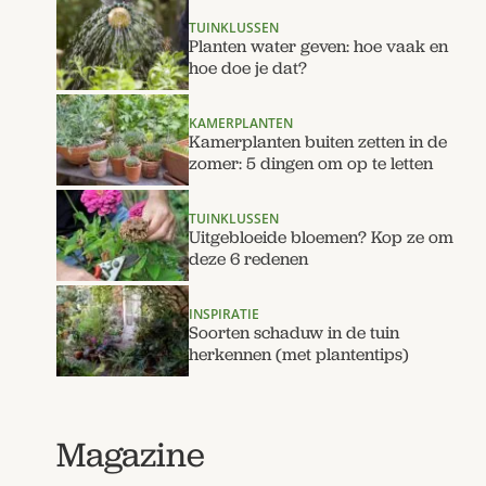
TUINKLUSSEN
Planten water geven: hoe vaak en
hoe doe je dat?
KAMERPLANTEN
Kamerplanten buiten zetten in de
zomer: 5 dingen om op te letten
TUINKLUSSEN
Uitgebloeide bloemen? Kop ze om
deze 6 redenen
INSPIRATIE
Soorten schaduw in de tuin
herkennen (met plantentips)
Magazine