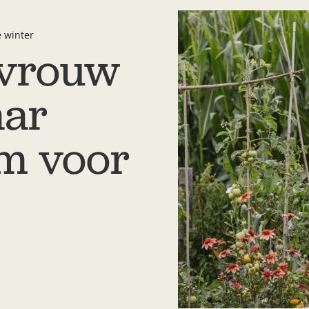
 winter
nvrouw
aar
m voor