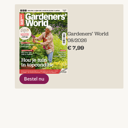
Gardeners’ World
08/2026
€ 7,99
Bestel nu