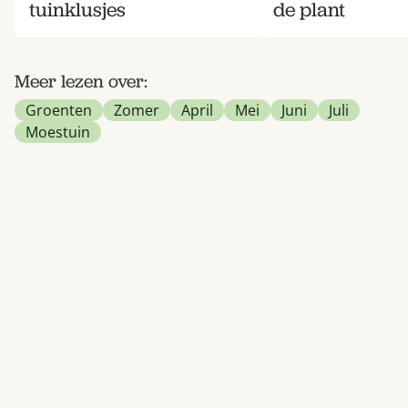
tuinklusjes
de plant
Meer lezen over:
Groenten
Zomer
April
Mei
Juni
Juli
Moestuin