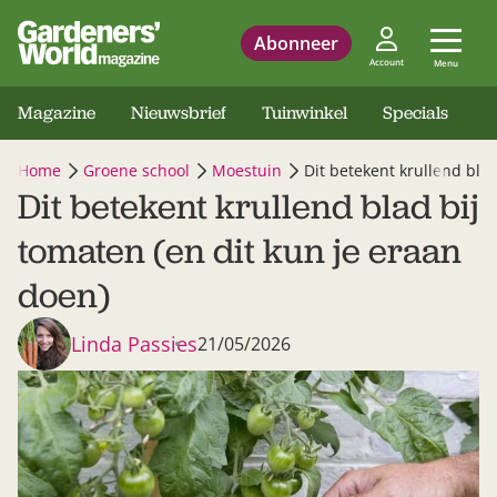
Abonneer
Account
Menu
Magazine
Nieuwsbrief
Tuinwinkel
Specials
Home
Groene school
Moestuin
Dit betekent krullend blad
Dit betekent krullend blad bij
tomaten (en dit kun je eraan
doen)
Linda Passies
21/05/2026