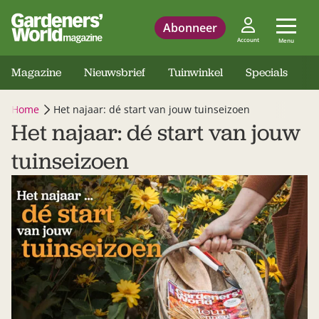
Abonneer
Account
Menu
Magazine
Nieuwsbrief
Tuinwinkel
Specials
Home
Het najaar: dé start van jouw tuinseizoen
Het najaar: dé start van jouw
tuinseizoen