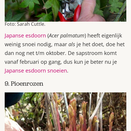
Foto: Sarah Cuttle.
Japanse esdoorn
(
Acer palmatum
) heeft eigenlijk
weinig snoei nodig, maar
als
je het doet, doe het
dan nog net t/m oktober. De sapstroom komt
vanaf februari op gang, dus kun je beter nu je
Japanse esdoorn snoeien
.
9. Pioenrozen