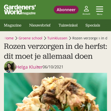
Abonneer
Account
Menu
Magazine
Nieuwsbrief
Tuinwinkel
Specials
Home
Groene school
Tuinklussen
Rozen verzorgen in de h
Rozen verzorgen in de herfst:
dit moet je allemaal doen
Helga Kluiter
06/10/2021