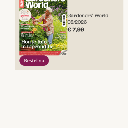
Gardeners’ World
08/2026
€ 7,99
Bestel nu