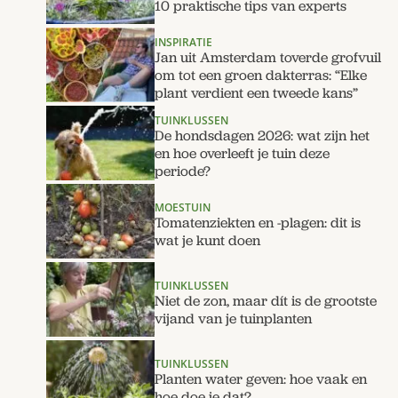
10 praktische tips van experts
INSPIRATIE
Jan uit Amsterdam toverde grofvuil
om tot een groen dakterras: “Elke
plant verdient een tweede kans”
TUINKLUSSEN
De hondsdagen 2026: wat zijn het
en hoe overleeft je tuin deze
periode?
MOESTUIN
Tomatenziekten en -plagen: dit is
wat je kunt doen
TUINKLUSSEN
Niet de zon, maar dít is de grootste
vijand van je tuinplanten
TUINKLUSSEN
Planten water geven: hoe vaak en
hoe doe je dat?