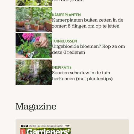
KAMERPLANTEN
Kamerplanten buiten zetten in de
zomer: 5 dingen om op te letten
TUINKLUSSEN
Uitgebloeide bloemen? Kop ze om
deze 6 redenen
INSPIRATIE
Soorten schaduw in de tuin
herkennen (met plantentips)
Magazine