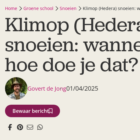
Home
Groene school
Snoeien
Klimop (Hedera) snoeien: 
Klimop (Heder
snoeien: wann
hoe doe je dat?
01/04/2025
Govert de Jong
Bewaar bericht