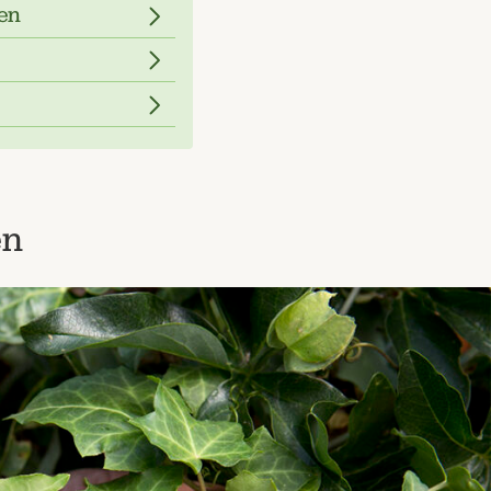
ien
en