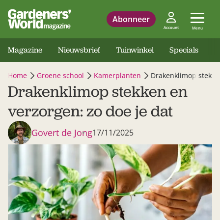
Abonneer
Account
Menu
Magazine
Nieuwsbrief
Tuinwinkel
Specials
Home
Groene school
Kamerplanten
Drakenklimop stekken
Drakenklimop stekken en
verzorgen: zo doe je dat
Govert de Jong
17/11/2025