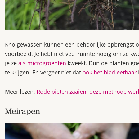
Knolgewassen kunnen een behoorlijke opbrengst op
voorbeeld. Je hebt niet veel ruimte nodig om ze kwek
je ze
als microgroenten
kweekt. Dun de planten goe
te krijgen. En vergeet niet dat
ook het blad eetbaar
Meer lezen:
Rode bieten zaaien: deze methode werkt
Meirapen