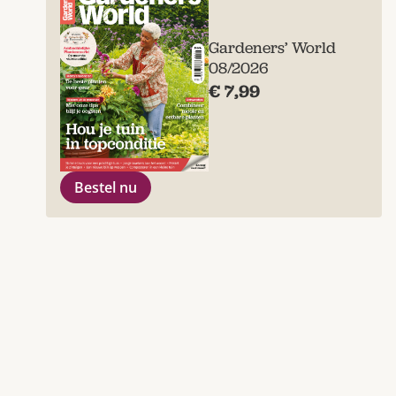
Gardeners’ World
08/2026
€ 7,99
Bestel nu