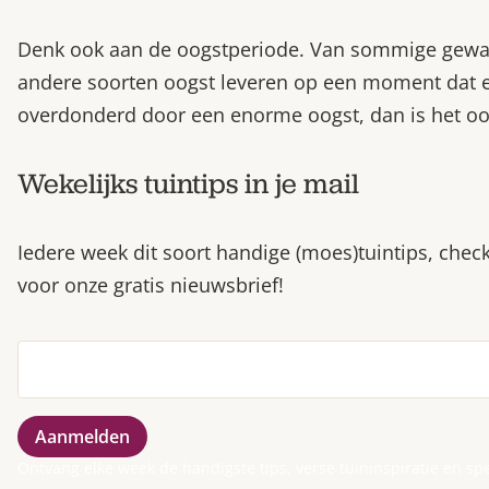
Denk ook aan de oogstperiode. Van sommige gewass
andere soorten oogst leveren op een moment dat er
overdonderd door een enorme oogst, dan is het ook
Wekelijks tuintips in je mail
Iedere week dit soort handige (moes)tuintips, check
voor onze gratis nieuwsbrief!
Ontvang elke week de handigste tips, verse tuininspiratie en sp