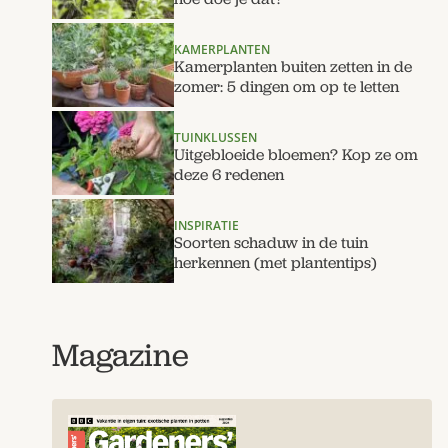
KAMERPLANTEN
Kamerplanten buiten zetten in de
zomer: 5 dingen om op te letten
TUINKLUSSEN
Uitgebloeide bloemen? Kop ze om
deze 6 redenen
INSPIRATIE
Soorten schaduw in de tuin
herkennen (met plantentips)
Magazine