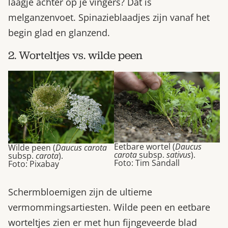
laagje achter op je vingers? Dat is
melganzenvoet. Spinazieblaadjes zijn vanaf het
begin glad en glanzend.
2. Worteltjes vs. wilde peen
Eetbare wortel (
Daucus
Wilde peen (
Daucus carota
carota
subsp.
sativus
).
subsp.
carota
).
Foto: Tim Sandall
Foto: Pixabay
Schermbloemigen zijn de ultieme
vermommingsartiesten. Wilde peen en eetbare
worteltjes zien er met hun fijngeveerde blad