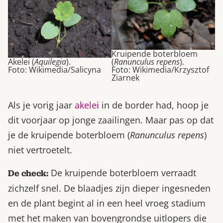
Kruipende boterbloem
Akelei (
Aquilegia
).
(
Ranunculus repens
).
Foto: Wikimedia/Salicyna
Foto: Wikimedia/Krzysztof
Ziarnek
Als je vorig jaar
akelei
in de border had, hoop je
dit voorjaar op jonge zaailingen. Maar pas op dat
je de kruipende boterbloem (
Ranunculus repens
)
niet vertroetelt.
De kruipende boterbloem verraadt
De check:
zichzelf snel. De blaadjes zijn dieper ingesneden
en de plant begint al in een heel vroeg stadium
met het maken van bovengrondse uitlopers die