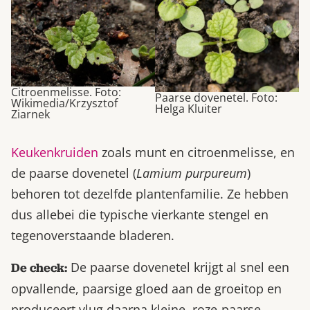
Citroenmelisse. Foto:
Paarse dovenetel. Foto:
Wikimedia/Krzysztof
Helga Kluiter
Ziarnek
Keukenkruiden
zoals munt en citroenmelisse, en
de paarse dovenetel (
Lamium purpureum
)
behoren tot dezelfde plantenfamilie. Ze hebben
dus allebei die typische vierkante stengel en
tegenoverstaande bladeren.
De paarse dovenetel krijgt al snel een
De check:
opvallende, paarsige gloed aan de groeitop en
produceert vlug daarna kleine, roze-paarse