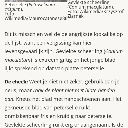
Gevlekte scheerling
Peterselie (
Petroselinum
(Conium maculatum).
crispum
).
Foto: Wikimedia/Krzysztof
Foto:
Ziarnek
Wikimedia/Maurocatanese86
Dit is misschien wel de belangrijkste lookalike op
de lijst, want een vergissing kan hier
levensgevaarlijk zijn. Gevlekte scheerling (
Conium
maculatum
) is extreem giftig en het jonge blad
lijkt sprekend op dat van platte peterselie.
Weet je niet niet zeker, gebruik dan je
De check:
neus, maar
raak de plant niet met blote handen
aan
. Kneus het blad met handschoenen aan. Het
gekneusde blad van peterselie ruikt
onmiskenbaar fris en kruidig naar peterselie.
Gevlekte scheerling ruikt erg onaangenaam. Is de