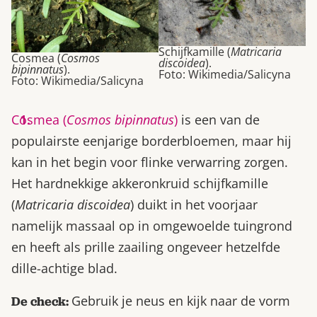
Schijfkamille (
Matricaria
Cosmea (
Cosmos
discoidea
).
bipinnatus
).
Foto: Wikimedia/Salicyna
Foto: Wikimedia/Salicyna
Cosmea (
Cosmos bipinnatus
)
is een van de
populairste eenjarige borderbloemen, maar hij
kan in het begin voor flinke verwarring zorgen.
Het hardnekkige akkeronkruid schijfkamille
(
Matricaria discoidea
) duikt in het voorjaar
namelijk massaal op in omgewoelde tuingrond
en heeft als prille zaailing ongeveer hetzelfde
dille-achtige blad.
Gebruik je neus en kijk naar de vorm
De check: