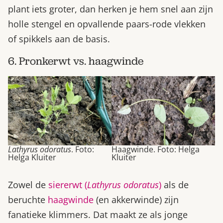
plant iets groter, dan herken je hem snel aan zijn
holle stengel en opvallende paars-rode vlekken
of spikkels aan de basis.
6. Pronkerwt vs. haagwinde
Lathyrus odoratus
. Foto:
Haagwinde. Foto: Helga
Helga Kluiter
Kluiter
Zowel de
siererwt (
Lathyrus odoratus
)
als de
beruchte
haagwinde
(en akkerwinde) zijn
fanatieke klimmers. Dat maakt ze als jonge