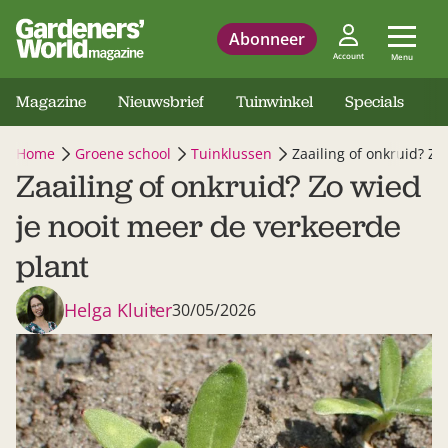
Abonneer
Account
Menu
Magazine
Nieuwsbrief
Tuinwinkel
Specials
Home
Groene school
Tuinklussen
Zaailing of onkruid? Zo
Zaailing of onkruid? Zo wied
je nooit meer de verkeerde
plant
Helga Kluiter
30/05/2026