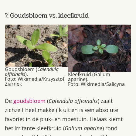
7. Goudsbloem vs. kleefkruid
Goudsbloem (
Calendula
officinalis
).
Kleefkruid (Galium
Foto: Wikimedia/Krzysztof
aparine).
Ziarnek
Foto: Wikimedia/Salicyna
De
goudsbloem
(
Calendula officinalis
) zaait
zichzelf heel makkelijk uit en is een absolute
favoriet in de pluk- en moestuin. Helaas kiemt
het irritante kleefkruid (
Galium aparine
) rond