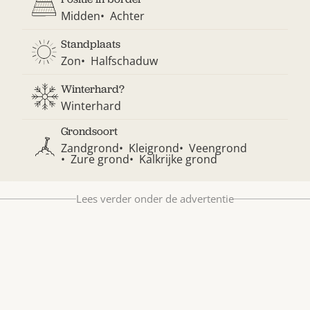
Bestel nu
Midden
Achter
Abonneer
Standplaats
Zon
Halfschaduw
Winterhard?
Winterhard
Grondsoort
Zandgrond
Kleigrond
Veengrond
Zure grond
Kalkrijke grond
Lees verder onder de advertentie