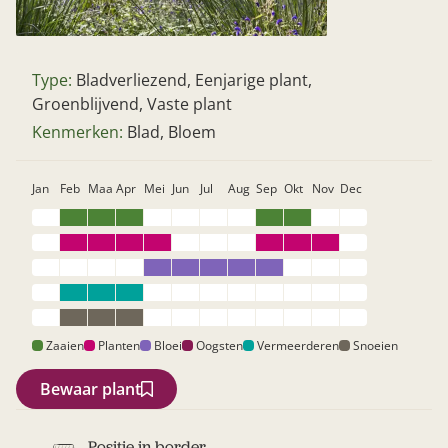
Type:
Bladverliezend, Eenjarige plant,
Groenblijvend, Vaste plant
Kenmerken:
Blad, Bloem
Jan
Feb
Maa
Apr
Mei
Jun
Jul
Aug
Sep
Okt
Nov
Dec
Zoek
Zaaien
Planten
Bloei
Oogsten
Vermeerderen
Snoeien
Bewaar plant
Gardeners’ World 08/2026
Positie in border