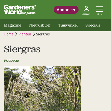
Abonneer
Account
Menu
Magazine
Nieuwsbrief
Tuinwinkel
Specials
Home
Planten
Siergras
Siergras
Poaceae