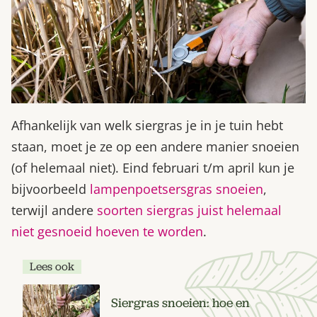
Afhankelijk van welk siergras je in je tuin hebt
staan, moet je ze op een andere manier snoeien
(of helemaal niet). Eind februari t/m april kun je
bijvoorbeeld
lampenpoetsersgras snoeien
,
terwijl andere
soorten siergras juist helemaal
niet gesnoeid hoeven te worden
.
Lees ook
Siergras snoeien: hoe en