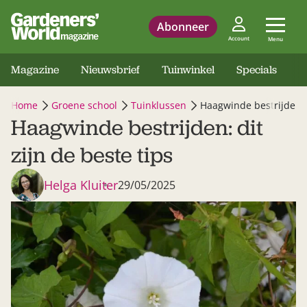
Abonneer
Account
Menu
Magazine
Nieuwsbrief
Tuinwinkel
Specials
Home
Groene school
Tuinklussen
Haagwinde bestrijden: d
Haagwinde bestrijden: dit
zijn de beste tips
Helga Kluiter
29/05/2025