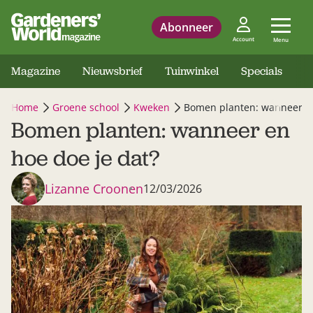
Abonneer
Account
Menu
Magazine
Nieuwsbrief
Tuinwinkel
Specials
Home
Groene school
Kweken
Bomen planten: wanneer en
Bomen planten: wanneer en
hoe doe je dat?
Lizanne Croonen
12/03/2026