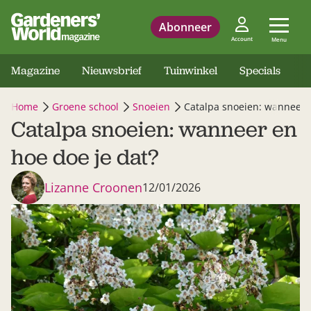
Abonneer
Account
Menu
Magazine
Nieuwsbrief
Tuinwinkel
Specials
Home
Groene school
Snoeien
Catalpa snoeien: wanneer e
Catalpa snoeien: wanneer en
hoe doe je dat?
Lizanne Croonen
12/01/2026