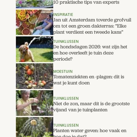
10 praktische tips van experts
INSPIRATIE
Jan uit Amsterdam toverde grofvuil
om tot een groen dakterras: “Elke
plant verdient een tweede kans”
TUINKLUSSEN
De hondsdagen 2026: wat zijn het
en hoe overleeft je tuin deze
periode?
MOESTUIN
Tomatenziekten en -plagen: dit is
wat je kunt doen
TUINKLUSSEN
Niet de zon, maar dít is de grootste
vijand van je tuinplanten
TUINKLUSSEN
Planten water geven: hoe vaak en
hoe doe je dat?