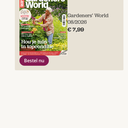
Gardeners’ World
08/2026
€ 7,99
Bestel nu