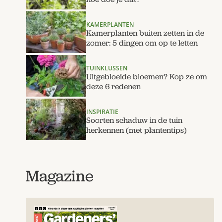
KAMERPLANTEN
Kamerplanten buiten zetten in de
zomer: 5 dingen om op te letten
TUINKLUSSEN
Uitgebloeide bloemen? Kop ze om
deze 6 redenen
INSPIRATIE
Soorten schaduw in de tuin
herkennen (met plantentips)
Magazine