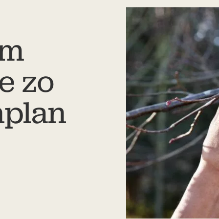
om
e zo
nplan