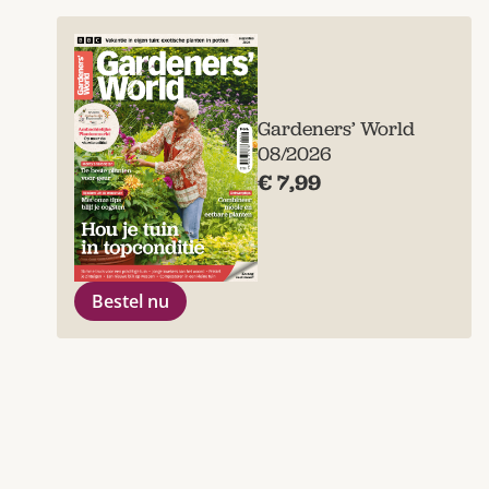
Gardeners’ World
08/2026
€ 7,99
Bestel nu