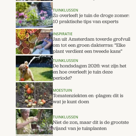
TUINKLUSSEN
Zo overleeft je tuin de droge zomer:
10 praktische tips van experts
INSPIRATIE
Jan uit Amsterdam toverde grofvuil
om tot een groen dakterras: “Elke
plant verdient een tweede kans”
TUINKLUSSEN
De hondsdagen 2026: wat zijn het
en hoe overleeft je tuin deze
periode?
MOESTUIN
Tomatenziekten en -plagen: dit is
wat je kunt doen
TUINKLUSSEN
Niet de zon, maar dít is de grootste
vijand van je tuinplanten