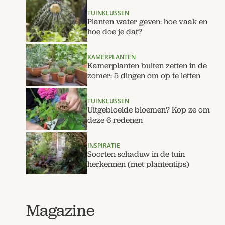
TUINKLUSSEN
Planten water geven: hoe vaak en
hoe doe je dat?
KAMERPLANTEN
Kamerplanten buiten zetten in de
zomer: 5 dingen om op te letten
TUINKLUSSEN
Uitgebloeide bloemen? Kop ze om
deze 6 redenen
INSPIRATIE
Soorten schaduw in de tuin
herkennen (met plantentips)
Magazine