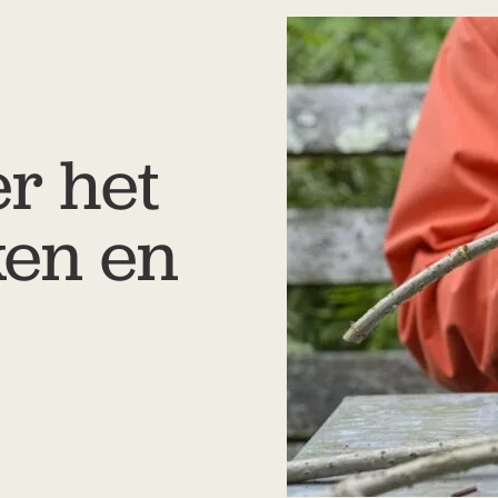
n
r het
ken en