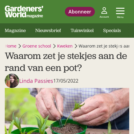
Abonneer
Account
Menu
Magazine
Nieuwsbrief
Tuinwinkel
Specials
Home
Groene school
Kweken
Waarom zet je stekjes aan 
Waarom zet je stekjes aan de
rand van een pot?
Linda Passies
17/05/2022