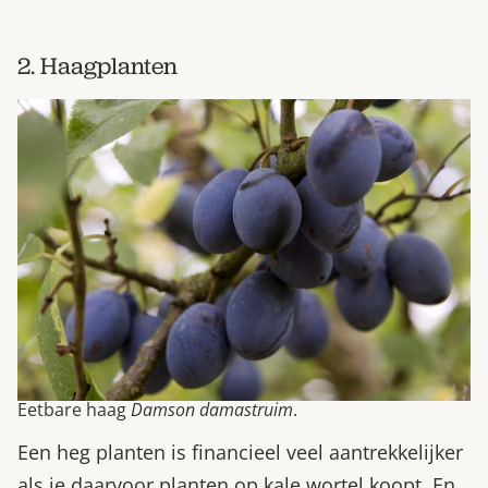
2. Haagplanten
Eetbare haag
Damson damastruim
.
Een heg planten is financieel veel aantrekkelijker
als je daarvoor planten op kale wortel koopt. En