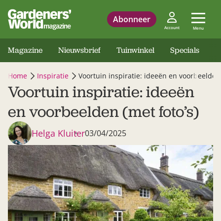
Abonneer
Account
Menu
Magazine
Nieuwsbrief
Tuinwinkel
Specials
Home
Inspiratie
Voortuin inspiratie: ideeën en voorbeelden 
Voortuin inspiratie: ideeën
en voorbeelden (met foto’s)
Helga Kluiter
03/04/2025