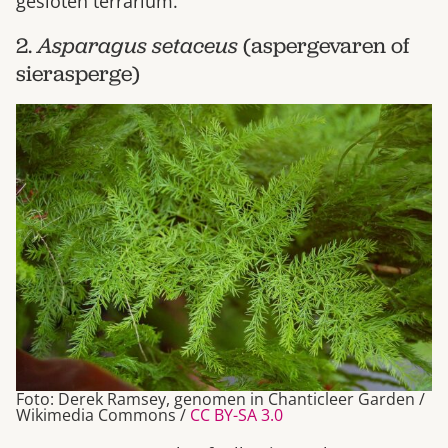
gesloten terrarium.
2.
Asparagus setaceus
(aspergevaren of
sierasperge)
Foto: Derek Ramsey, genomen in Chanticleer Garden /
Wikimedia Commons /
CC BY-SA 3.0