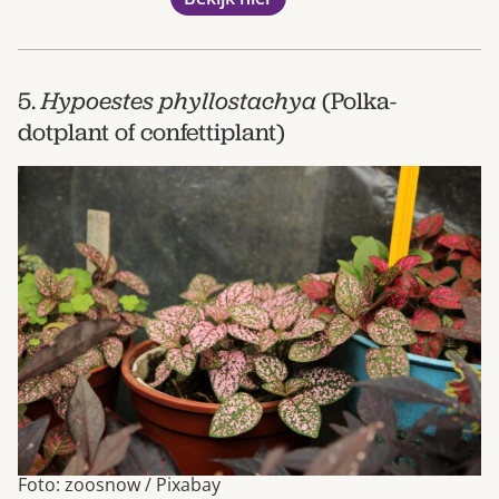
5.
Hypoestes
phyllostachya
(Polka-
dotplant of confettiplant)
Foto: zoosnow / Pixabay