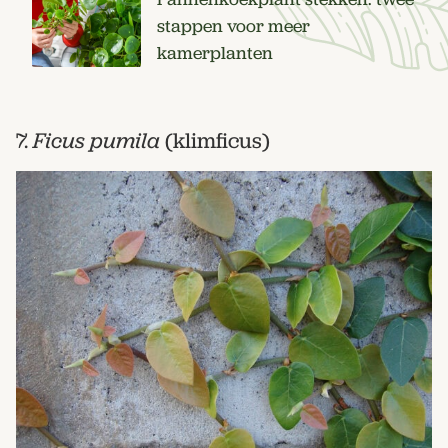
stappen voor meer
kamerplanten
7.
Ficus pumila
(klimficus)