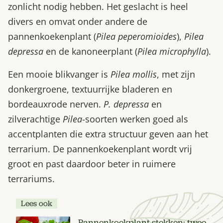
zonlicht nodig hebben. Het geslacht is heel
divers en omvat onder andere de
pannenkoekenplant (
Pilea peperomioides
),
Pilea
depressa
en de kanoneerplant (
Pilea microphylla
).
Een mooie blikvanger is
Pilea mollis
, met zijn
donkergroene, textuurrijke bladeren en
bordeauxrode nerven.
P. depressa
en
zilverachtige
Pilea
-soorten werken goed als
accentplanten die extra structuur geven aan het
terrarium. De pannenkoekenplant wordt vrij
groot en past daardoor beter in ruimere
terrariums.
Lees ook
Pannenkoekplant stekken: twee