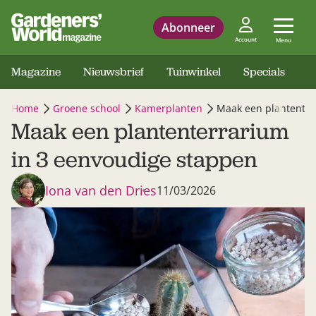
Abonneer
Account
Menu
Magazine
Nieuwsbrief
Tuinwinkel
Specials
Home
Groene school
Kamerplanten
Maak een plantenter
Maak een plantenterrarium
in 3 eenvoudige stappen
Iona van den Dries
11/03/2026