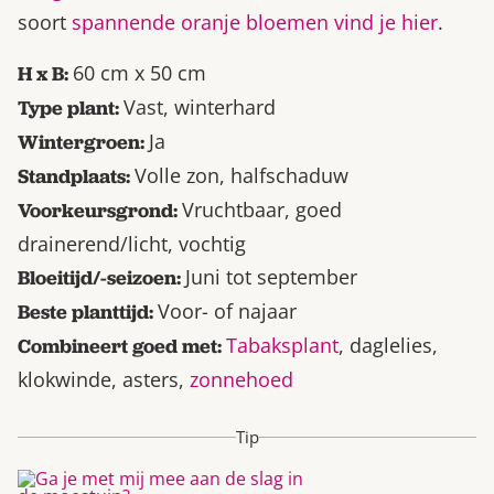
soort
spannende oranje bloemen vind je hier
.
60 cm x 50 cm
H x B:
Vast, winterhard
Type plant:
Ja
Wintergroen:
Volle zon, halfschaduw
Standplaats:
Vruchtbaar, goed
Voorkeursgrond:
drainerend/licht, vochtig
Juni tot september
Bloeitijd/-seizoen:
Voor- of najaar
Beste planttijd:
Tabaksplant
, daglelies,
Combineert goed met:
klokwinde, asters,
zonnehoed
Tip