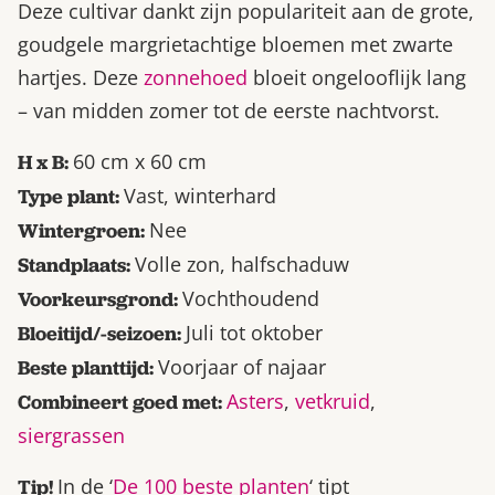
Deze cultivar dankt zijn populariteit aan de grote,
goudgele margrietachtige bloemen met zwarte
hartjes. Deze
zonnehoed
bloeit ongelooflijk lang
– van midden zomer tot de eerste nachtvorst.
60 cm x 60 cm
H x B:
Vast, winterhard
Type plant:
Nee
Wintergroen:
Volle zon, halfschaduw
Standplaats:
Vochthoudend
Voorkeursgrond:
Juli tot oktober
Bloeitijd/-seizoen:
Voorjaar of najaar
Beste planttijd:
Asters
,
vetkruid
,
Combineert goed met:
siergrassen
In de ‘
De 100 beste planten
‘ tipt
Tip!