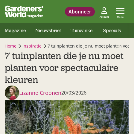
Abonneer
Account
Menu
Magazine
Nieuwsbrief
Tuinwinkel
Specials
Home
Inspiratie
7 tuinplanten die je nu moet planten voor 
7 tuinplanten die je nu moet
planten voor spectaculaire
kleuren
Lizanne Croonen
20/03/2026