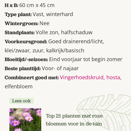
60 cm x 45 cm
H x B:
Vast, winterhard
Type plant:
Nee
Wintergroen:
Volle zon, halfschaduw
Standplaats:
Goed drainerend/licht,
Voorkeursgrond:
klei/zwaar, zuur, kalkrijk/basisch
Eind voorjaar tot begin zomer
Bloeitijd/-seizoen:
Voor- of najaar
Beste planttijd:
Vingerhoedskruid
,
hosta
,
Combineert goed met:
elfenbloem
Lees ook
Top 21 planten met roze
bloemen voor in de tuin