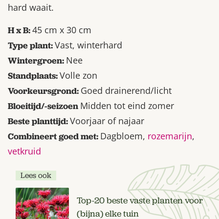
hard waait.
45 cm x 30 cm
H x B:
Vast, winterhard
Type plant:
Nee
Wintergroen:
Volle zon
Standplaats:
Goed drainerend/licht
Voorkeursgrond:
Midden tot eind zomer
Bloeitijd/-seizoen
Voorjaar of najaar
Beste planttijd:
Dagbloem,
rozemarijn
,
Combineert goed met:
vetkruid
Lees ook
Top-20 beste vaste planten voor
(bijna) elke tuin