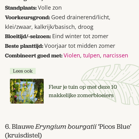
Volle zon
Standplaats:
Goed drainerend/licht,
Voorkeursgrond:
klei/zwaar, kalkrijk/basisch, droog
Eind winter tot zomer
Bloeitijd/-seizoen:
Voorjaar tot midden zomer
Beste planttijd:
Violen
,
tulpen
,
narcissen
Combineert goed met:
Lees ook
Fleur je tuin op met deze 10
makkelijke zomerbloeiers
6. Blauwe
Eryngium bourgatii
‘Picos Blue’
(kruisdistel)