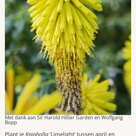
Met dank aan Sir Harold Hillier Garden en Wolfgang
Bopp
Plant je
Kniphofia
‘Limelight’ tussen april en