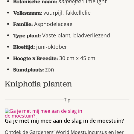
Kniphofia
‘Limelight’
Botanische naam:
vuurpijl, fakkellelie
Volksnaam:
Asphodelaceae
Familie:
Vaste plant, bladverliezend
Type plant:
juni-oktober
Bloeitijd:
30 cm x 45 cm
Hoogte x Breedte:
zon
Standplaats:
Kniphofia planten
Tip
Ga je met mij mee aan de slag in de moestuin?
Ontdek de Gardeners’ World Moestuincursus en leer