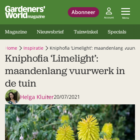
Abonneer
Account
Menu
Magazine
Nieuwsbrief
Tuinwinkel
Specials
Home
Inspiratie
Kniphofia ‘Limelight’: maandenlang vuurwer
Kniphofia ‘Limelight’:
maandenlang vuurwerk in
de tuin
Helga Kluiter
20/07/2021