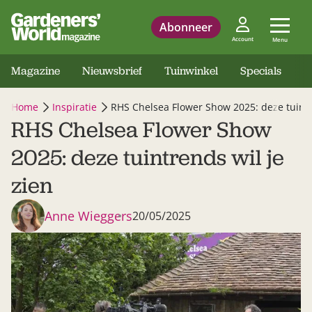
Abonneer
Account
Menu
Magazine
Nieuwsbrief
Tuinwinkel
Specials
Home
Inspiratie
RHS Chelsea Flower Show 2025: deze tuintr
RHS Chelsea Flower Show
2025: deze tuintrends wil je
zien
Anne Wieggers
20/05/2025