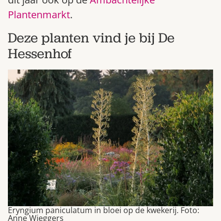
Bestel nu
Plantenmarkt
.
Abonneer
Deze planten vind je bij De
Hessenhof
Eryngium paniculatum in bloei op de kwekerij. Foto:
Anne Wieggers