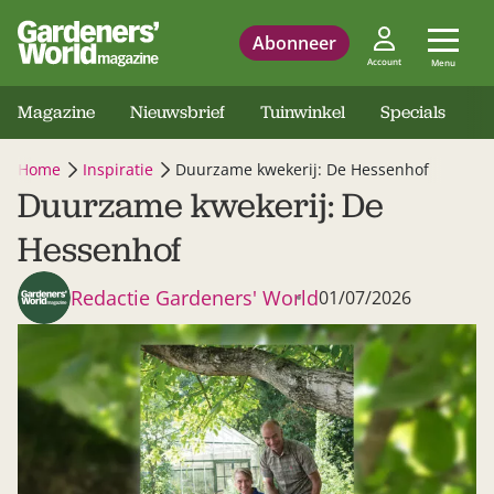
Abonneer
Account
Menu
Magazine
Nieuwsbrief
Tuinwinkel
Specials
Home
Inspiratie
Duurzame kwekerij: De Hessenhof
Duurzame kwekerij: De
Hessenhof
Redactie Gardeners' World
01/07/2026