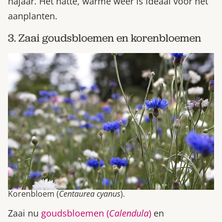
najaar. Het natte, warme weer is ideaal voor het
aanplanten.
3. Zaai goudsbloemen en korenbloemen
Korenbloem (
Centaurea cyanus
).
Zaai nu
goudsbloemen (
Calendula
)
en