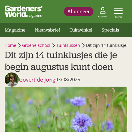
Abonneer
Account
Menu
Magazine
Nieuwsbrief
Tuinwinkel
Specials
Home
Groene school
Tuinklussen
Dit zijn 14 tuinklusjes
Dit zijn 14 tuinklusjes die je
begin augustus kunt doen
Govert de Jong
03/08/2025