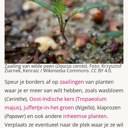
Zaailing van wilde peen (
Daucus carota
). Foto: Krzysztof
Ziarnek, Kenraiz / Wikimedia Commons. CC BY 4.0.
Speur je borders af op
zaailingen
van planten
waar je er meer van wilt hebben, zoals wasbloem
(
Cerinthe
),
Oost-Indische kers (Tropaeolum
majus)
,
juffertje-in-het-groen
(
Nigella
), klaprozen
(
Papaver
) en ook andere
inheemse planten
.
Verplaats ze eventueel naar de plek waar je ze wil