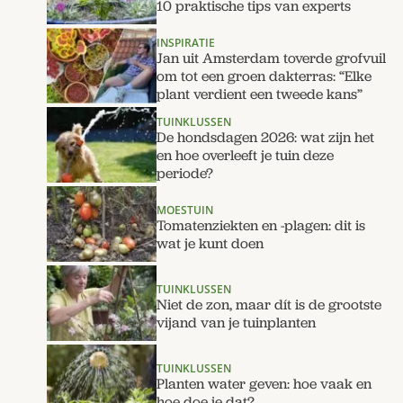
10 praktische tips van experts
INSPIRATIE
Jan uit Amsterdam toverde grofvuil
om tot een groen dakterras: “Elke
plant verdient een tweede kans”
TUINKLUSSEN
De hondsdagen 2026: wat zijn het
en hoe overleeft je tuin deze
periode?
MOESTUIN
Tomatenziekten en -plagen: dit is
wat je kunt doen
TUINKLUSSEN
Niet de zon, maar dít is de grootste
vijand van je tuinplanten
TUINKLUSSEN
Planten water geven: hoe vaak en
hoe doe je dat?