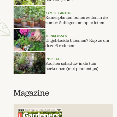
KAMERPLANTEN
Kamerplanten buiten zetten in de
zomer: 5 dingen om op te letten
TUINKLUSSEN
Uitgebloeide bloemen? Kop ze om
deze 6 redenen
INSPIRATIE
Soorten schaduw in de tuin
herkennen (met plantentips)
Magazine