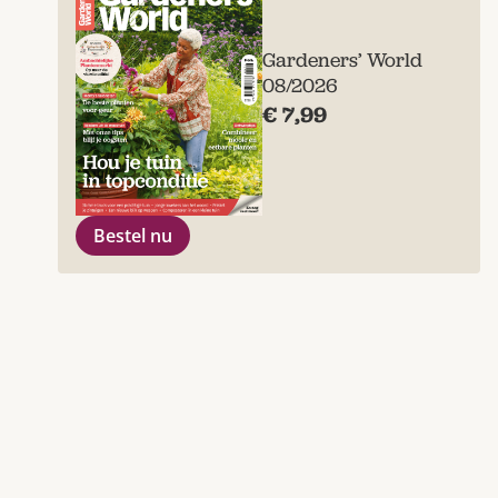
Gardeners’ World
08/2026
€ 7,99
Bestel nu