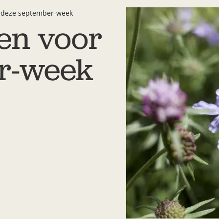
r deze september-week
sen voor
r-week