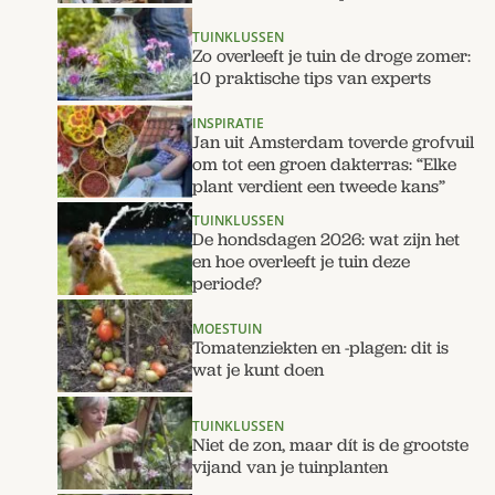
TUINKLUSSEN
Zo overleeft je tuin de droge zomer:
10 praktische tips van experts
INSPIRATIE
Jan uit Amsterdam toverde grofvuil
om tot een groen dakterras: “Elke
plant verdient een tweede kans”
TUINKLUSSEN
De hondsdagen 2026: wat zijn het
en hoe overleeft je tuin deze
periode?
MOESTUIN
Tomatenziekten en -plagen: dit is
wat je kunt doen
TUINKLUSSEN
Niet de zon, maar dít is de grootste
vijand van je tuinplanten