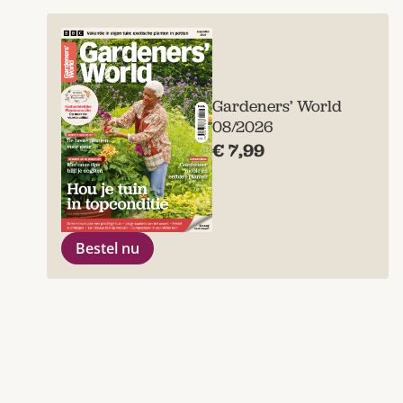
Gardeners’ World
08/2026
€ 7,99
Bestel nu