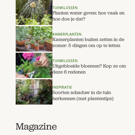
TUINKLUSSEN
Planten water geven: hoe vaak en
hoe doe je dat?
KAMERPLANTEN
Kamerplanten buiten zetten in de
zomer: 5 dingen om op te letten
TUINKLUSSEN
Uitgebloeide bloemen? Kop ze om
deze 6 redenen
INSPIRATIE
Soorten schaduw in de tuin
herkennen (met plantentips)
Magazine