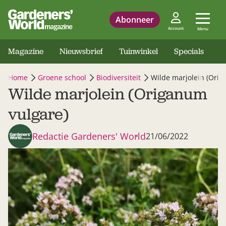
Abonneer
Account
Menu
Magazine
Nieuwsbrief
Tuinwinkel
Specials
Home
Groene school
Biodiversiteit
Wilde marjolein (Orig
Wilde marjolein (Origanum
vulgare)
Redactie Gardeners' World
21/06/2022