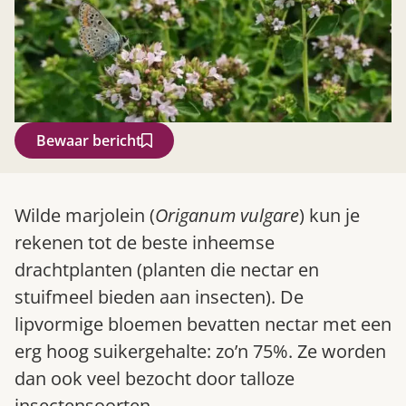
Bewaar bericht
Zoek
Wilde marjolein (
Origanum vulgare
) kun je
rekenen tot de beste inheemse
drachtplanten (planten die nectar en
stuifmeel bieden aan insecten). De
lipvormige bloemen bevatten nectar met een
erg hoog suikergehalte: zo’n 75%. Ze worden
dan ook veel bezocht door talloze
Gardeners’ World 08/2026
insectensoorten.