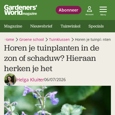
Abonneer
Account
Menu
Magazine
Nieuwsbrief
Tuinwinkel
Specials
Home
Groene school
Tuinklussen
Horen je tuinplanten i
Horen je tuinplanten in de
zon of schaduw? Hieraan
herken je het
Helga Kluiter
06/07/2026