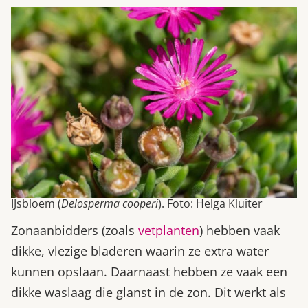
IJsbloem (
Delosperma cooperi
). Foto: Helga Kluiter
Zonaanbidders (zoals
vetplanten
) hebben vaak
dikke, vlezige bladeren waarin ze extra water
kunnen opslaan. Daarnaast hebben ze vaak een
dikke waslaag die glanst in de zon. Dit werkt als