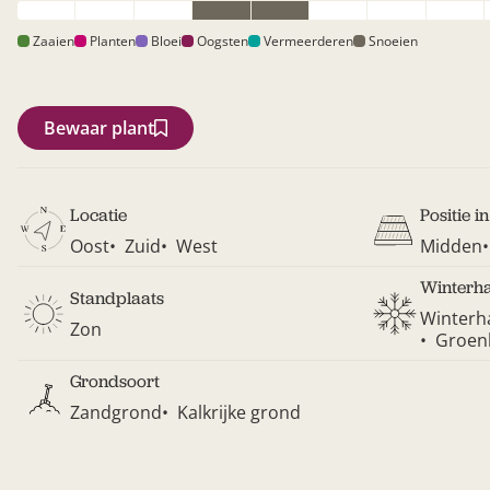
Zaaien
Planten
Bloei
Oogsten
Vermeerderen
Snoeien
Bewaar plant
Locatie
Positie i
Oost
Zuid
West
Midden
Winterh
Standplaats
Winterh
Zon
Groenb
Grondsoort
Zandgrond
Kalkrijke grond