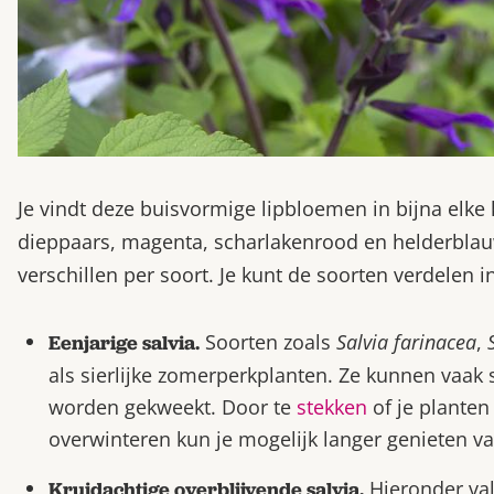
Je vindt deze buisvormige lipbloemen in bijna elke k
dieppaars, magenta, scharlakenrood en helderblauw.
verschillen per soort. Je kunt de soorten verdelen i
Soorten zoals
Salvia farinacea
,
Eenjarige salvia.
als sierlijke zomerperkplanten. Ze kunnen vaak s
worden gekweekt. Door te
stekken
of je planten 
overwinteren kun je mogelijk langer genieten van
Hieronder va
Kruidachtige overblijvende salvia.