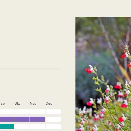
Sep
Okt
Nov
Dec