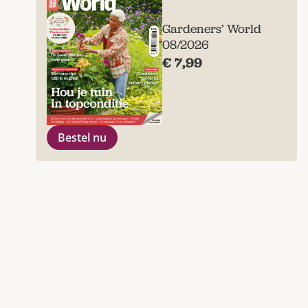
Gardeners’ World
08/2026
€ 7,99
Bestel nu