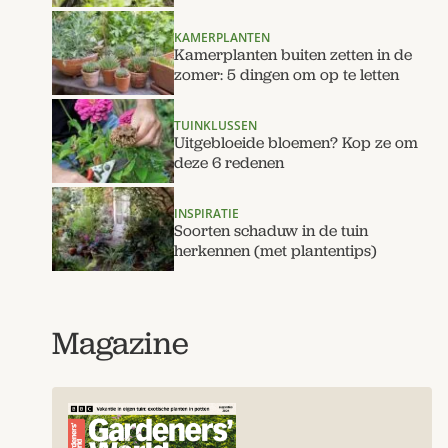
KAMERPLANTEN
Kamerplanten buiten zetten in de
zomer: 5 dingen om op te letten
TUINKLUSSEN
Uitgebloeide bloemen? Kop ze om
deze 6 redenen
INSPIRATIE
Soorten schaduw in de tuin
herkennen (met plantentips)
Magazine