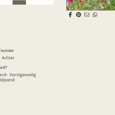
n border
Achter
ard?
ard
Vorstgevoelig
lijvend