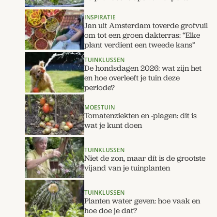
INSPIRATIE
Jan uit Amsterdam toverde grofvuil
om tot een groen dakterras: “Elke
plant verdient een tweede kans”
TUINKLUSSEN
De hondsdagen 2026: wat zijn het
en hoe overleeft je tuin deze
periode?
MOESTUIN
Tomatenziekten en -plagen: dit is
wat je kunt doen
TUINKLUSSEN
Niet de zon, maar dít is de grootste
vijand van je tuinplanten
TUINKLUSSEN
Planten water geven: hoe vaak en
hoe doe je dat?