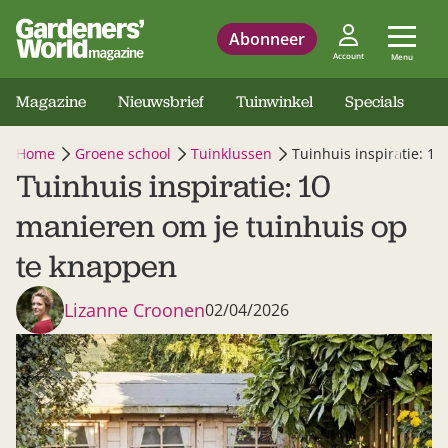
Abonneer
Account
Menu
Magazine
Nieuwsbrief
Tuinwinkel
Specials
Home
Groene school
Tuinklussen
Tuinhuis inspiratie: 1
Tuinhuis inspiratie: 10
manieren om je tuinhuis op
te knappen
Lizanne Croonen
02/04/2026