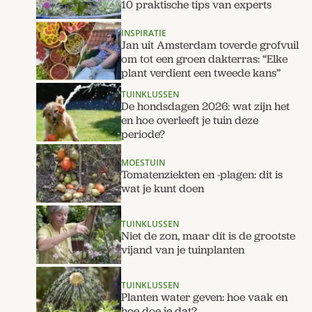
10 praktische tips van experts
INSPIRATIE
Jan uit Amsterdam toverde grofvuil
om tot een groen dakterras: “Elke
plant verdient een tweede kans”
TUINKLUSSEN
De hondsdagen 2026: wat zijn het
en hoe overleeft je tuin deze
periode?
MOESTUIN
Tomatenziekten en -plagen: dit is
wat je kunt doen
TUINKLUSSEN
Niet de zon, maar dít is de grootste
vijand van je tuinplanten
TUINKLUSSEN
Planten water geven: hoe vaak en
hoe doe je dat?