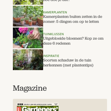
KAMERPLANTEN
Kamerplanten buiten zetten in de
zomer: 5 dingen om op te letten
TUINKLUSSEN
Uitgebloeide bloemen? Kop ze om
deze 6 redenen
INSPIRATIE
Soorten schaduw in de tuin
herkennen (met plantentips)
Magazine