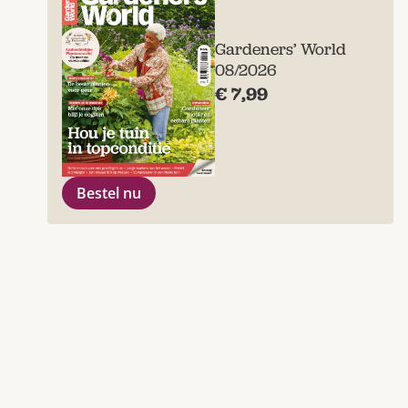
Gardeners’ World
08/2026
€ 7,99
Bestel nu