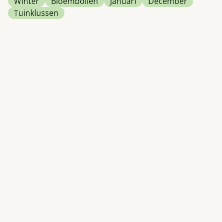
Winter
Bloembollen
Januari
December
Tuinklussen