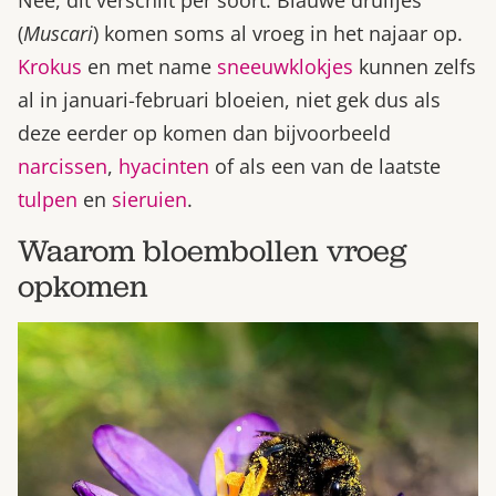
Nee, dit verschilt per soort. Blauwe druifjes
(
Muscari
) komen soms al vroeg in het najaar op.
Krokus
en met name
sneeuwklokjes
kunnen zelfs
al in januari-februari bloeien, niet gek dus als
deze eerder op komen dan bijvoorbeeld
narcissen
,
hyacinten
of als een van de laatste
tulpen
en
sieruien
.
Waarom bloembollen vroeg
opkomen