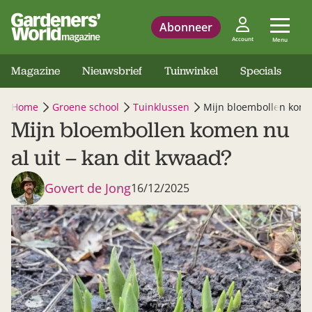
Abonneer
Account
Menu
Magazine
Nieuwsbrief
Tuinwinkel
Specials
Home
Groene school
Tuinklussen
Mijn bloembollen komen
Mijn bloembollen komen nu
al uit – kan dit kwaad?
Govert de Jong
16/12/2025