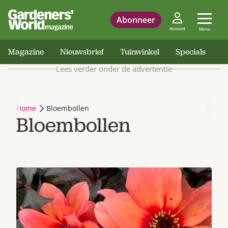
Abonneer
Account
Menu
Magazine
Nieuwsbrief
Tuinwinkel
Specials
Lees verder onder de advertentie
Home
Bloembollen
Bloembollen