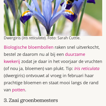
Dwergiris (
Iris reticulata
). Foto: Sarah Cuttle.
Biologische bloembollen
raken snel uitverkocht,
bestel ze daarom nu al bij een
duurzame
kwekerij
zodat je daar in het voorjaar de vruchten
(of nou ja, bloemen) van plukt. Tip:
Iris reticulata
(dwergiris) ontvouwt al vroeg in februari haar
prachtige bloemen en staat mooi langs de rand
van
potten
.
3. Zaai groenbemesters