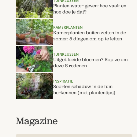
TUINKLUSSEN
Planten water geven: hoe vaak en
hoe doe je dat?
KAMERPLANTEN
Kamerplanten buiten zetten in de
zomer: 5 dingen om op te letten
TUINKLUSSEN
Uitgebloeide bloemen? Kop ze om
deze 6 redenen
INSPIRATIE
Soorten schaduw in de tuin
herkennen (met plantentips)
Magazine