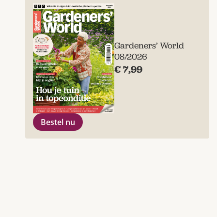
Gardeners’ World
08/2026
€ 7,99
Bestel nu