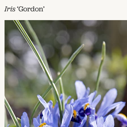
Iris
‘Gordon’