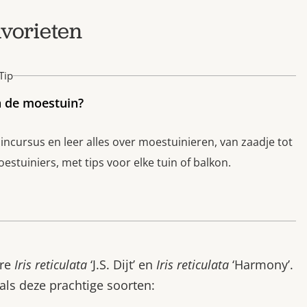
favorieten
Tip
n de moestuin?
cursus en leer alles over moestuinieren, van zaadje tot
stuiniers, met tips voor elke tuin of balkon.
ere
Iris reticulata
‘J.S. Dijt’ en
Iris reticulata
‘Harmony’.
oals deze prachtige soorten: