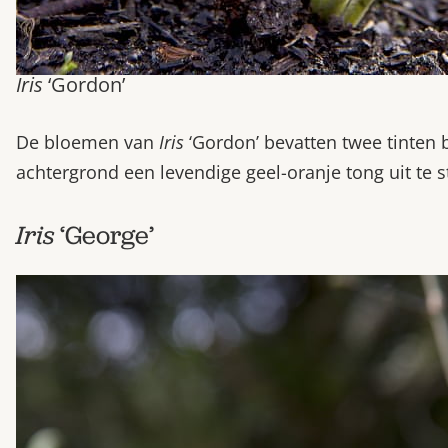
Iris
‘Gordon’
De bloemen van
Iris
‘Gordon’ bevatten twee tinten b
achtergrond een levendige geel-oranje tong uit te s
Iris
‘George’