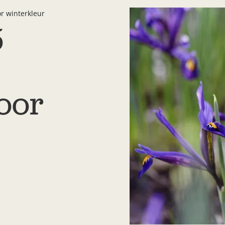
or winterkleur
5
oor