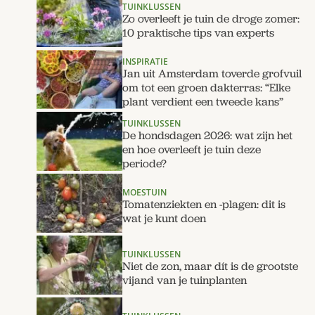
TUINKLUSSEN
Zo overleeft je tuin de droge zomer:
10 praktische tips van experts
INSPIRATIE
Jan uit Amsterdam toverde grofvuil
om tot een groen dakterras: “Elke
plant verdient een tweede kans”
TUINKLUSSEN
De hondsdagen 2026: wat zijn het
en hoe overleeft je tuin deze
periode?
MOESTUIN
Tomatenziekten en -plagen: dit is
wat je kunt doen
TUINKLUSSEN
Niet de zon, maar dít is de grootste
vijand van je tuinplanten