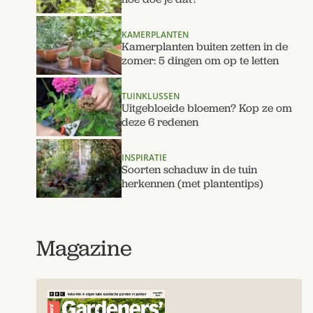
KAMERPLANTEN
Kamerplanten buiten zetten in de
zomer: 5 dingen om op te letten
TUINKLUSSEN
Uitgebloeide bloemen? Kop ze om
deze 6 redenen
INSPIRATIE
Soorten schaduw in de tuin
herkennen (met plantentips)
Magazine