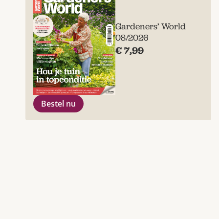
Gardeners’ World
08/2026
€ 7,99
Bestel nu