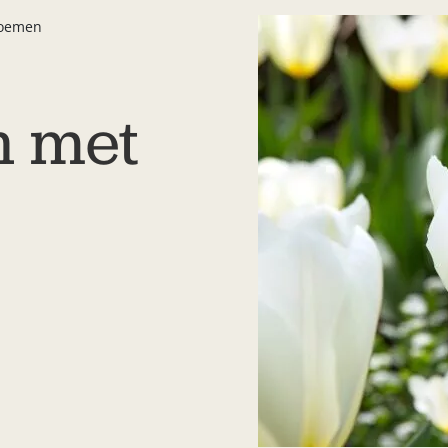
loemen
n met