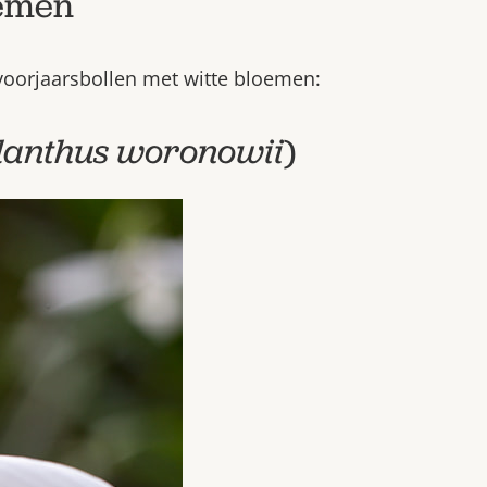
oemen
 voorjaarsbollen met witte bloemen:
lanthus woronowii
)