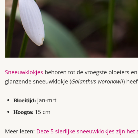
Sneeuwklokjes
behoren tot de vroegste bloeiers en 
glanzende sneeuwklokje (
Galanthus woronowii
) hee
jan-mrt
Bloeitijd:
15 cm
Hoogte:
Meer lezen:
Deze 5 sierlijke sneeuwklokjes zijn het