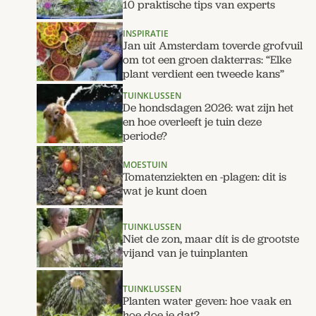
10 praktische tips van experts
INSPIRATIE
Jan uit Amsterdam toverde grofvuil
om tot een groen dakterras: “Elke
plant verdient een tweede kans”
TUINKLUSSEN
De hondsdagen 2026: wat zijn het
en hoe overleeft je tuin deze
periode?
MOESTUIN
Tomatenziekten en -plagen: dit is
wat je kunt doen
TUINKLUSSEN
Niet de zon, maar dít is de grootste
vijand van je tuinplanten
TUINKLUSSEN
Planten water geven: hoe vaak en
hoe doe je dat?